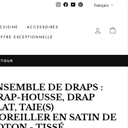
Langue
Instagram
Facebook
YouTube
Pinterest
français
CUISINE
ACCESSOIRES
SE CONNE
PANI
OFFRE EXCEPTIONNELLE
ETOUR
NSEMBLE DE DRAPS :
RAP-HOUSSE, DRAP
AT, TAIE(S)
'OREILLER EN SATIN DE
OTON - TISSÉ