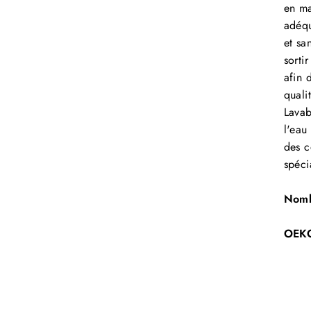
en ma
adéqu
et sa
sorti
afin 
quali
Lavab
l'eau
des c
spéci
Nomb
OEK