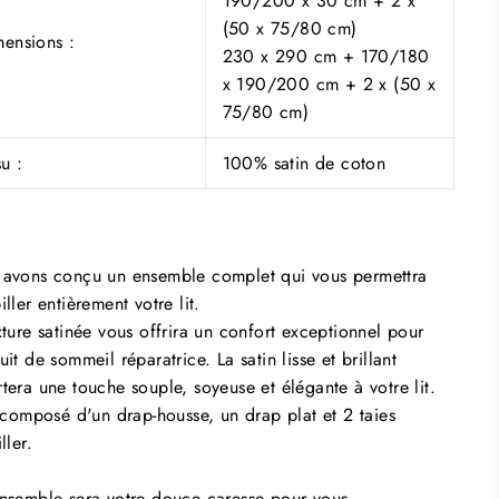
190/200 x 30 cm + 2 x
(50 x 75/80 cm)
ensions :
230 x 290 cm + 170/180
x 190/200 cm + 2 x (50 x
75/80 cm)
su :
100% satin de coton
avons conçu un ensemble complet qui vous permettra
iller entièrement votre lit.
xture satinée vous offrira un confort exceptionnel pour
uit de sommeil réparatrice. La satin lisse et brillant
tera une touche souple, soyeuse et élégante à votre lit.
t composé d'un drap-housse, un drap plat et 2 taies
ller.
nsemble sera votre douce caresse pour vous