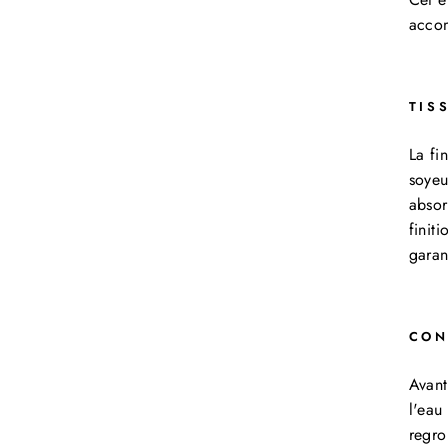
accom
TIS
La fi
soyeu
absor
finit
garan
CON
Avant
l'eau
regro