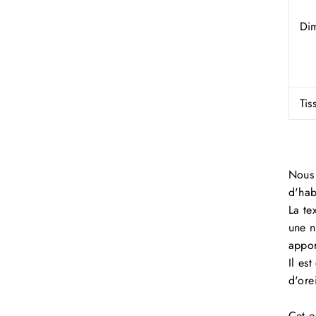
Dim
Tis
Nous 
d'hab
La te
une n
appor
Il es
d'orei
Cet e