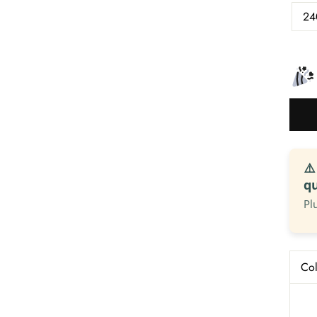
24
⚠️
q
Pl
Col