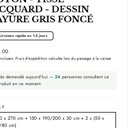
ACQUARD - DESSIN
AYURE GRIS FONCÉ
Livraison rapide en 1-3 jours
.00
ier
incluses.
Frais d'expédition
calculés lors du passage à la caisse.
rès demandé aujourd’hui —
24
personnes consultent ce
roduit en ce moment.
LE
0 x 270 cm + 150 x 190/200 x 30 cm + 2 x (50 x
/80 cm)