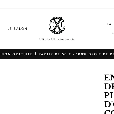
LA 
LE SALON
AISON GRATUITE À PARTIR DE 50 € - 100% DROIT DE R
Diaporama
Pause
E
D
PL
D
C